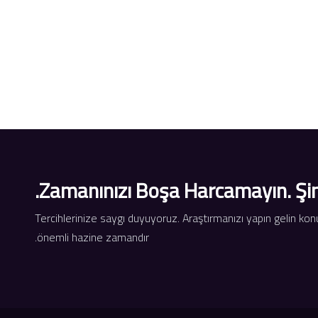
Zamanınızı Boşa Harcamayın. Şimdi
Tercihlerinize saygı duyuyoruz. Araştırmanızı yapın gelin k
önemli hazine zamandır.