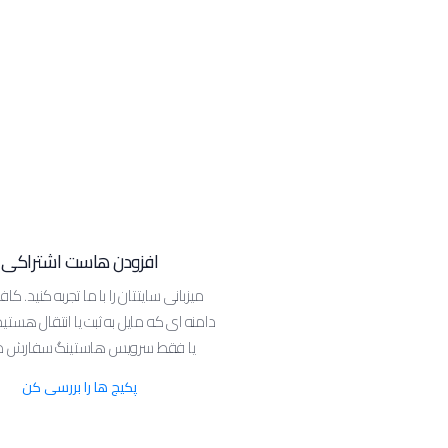
افزودن هاست اشتراکی
میزبانی سایتتان را با ما تجربه کنید. کا
دامنه ای که مایل به ثبت یا انتقال هستید
یا فقط سرویس هاستینگ سفارش ده
پکیج ها را بررسی کن