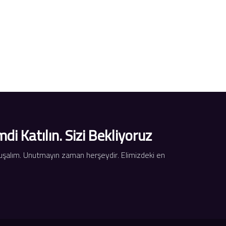
 Katılın. Sizi Bekliyoruz.
onuşalım. Unutmayın zaman herşeydir. Elimizdeki en