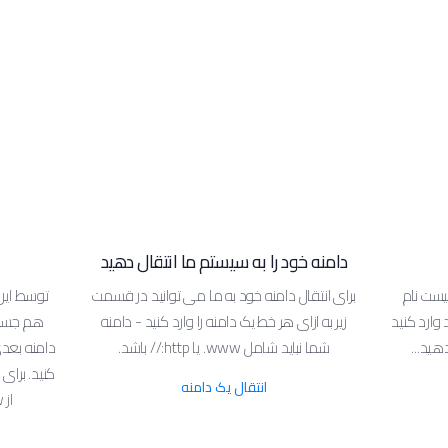
دامنه خود را به سیستم ما انتقال دهید
فیست نام
برای انتقال دامنه خود به ما می توانید در قسمت
 وارد کنید
زیر به ازای هر خط یک دامنه را وارد کنید - دامنه
هم جستجو
ید...
شما نباید شامل www. یا http:// باشد.
کنید. برای
انتقال یک دامنه
از www. و http:// استفاده نکنید.