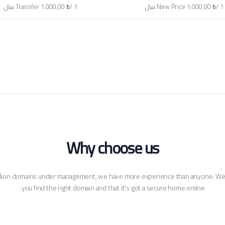
1.000,00 ₺/ 1 سال
New Price
1.000,00 ₺/ 1 سال
Transfer
Why choose us
llion domains under management, we have more experience than anyone. We'
you find the right domain and that it's got a secure home online.