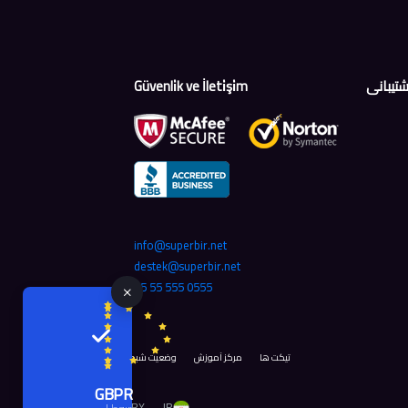
شتیبانی
Güvenli̇k ve İleti̇şi̇m
info@superbir.net
destek@superbir.net
0555 555 55 55
تیکت ها
مرکز آموزش
وضعیت شبکه
GBPR
IR
TRY