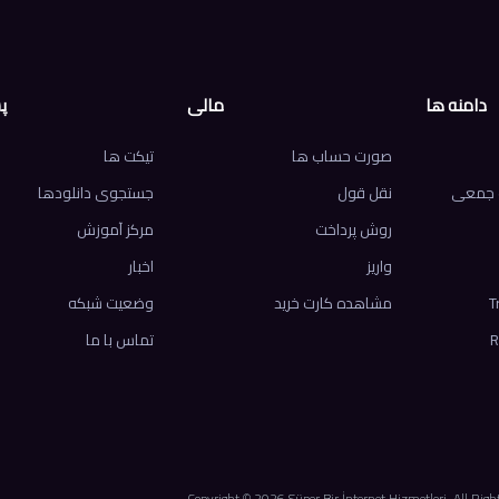
دامنه ها
مالی
پ
صورت حساب ها
تیکت ها
ت جمعی
نقل قول
جستجوی دانلودها
روش پرداخت
مرکز آموزش
واریز
اخبار
T
مشاهده کارت خرید
وضعیت شبکه
R
تماس با ما
Copyright © 2026 Süper Bir İnternet Hizmetleri. All Righ