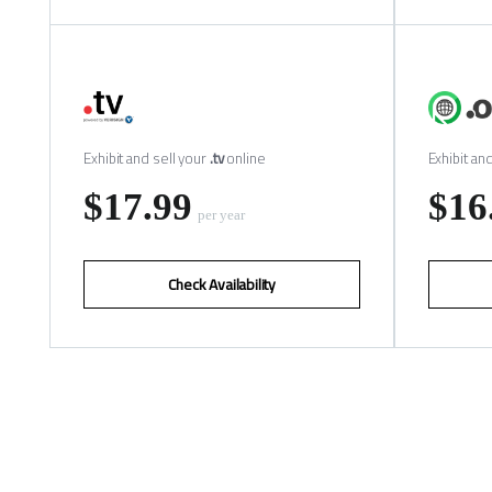
Exhibit and sell your
.tv
online
Exhibit an
‪$17.99
‪$16
per year
Check Availability