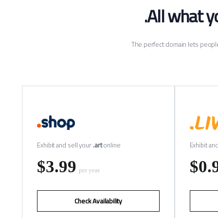
All what y
The perfect domain lets peopl
Exhibit and sell your
.art
online
Exhibit an
‪$3.99
‪$0.
per year
Check Availability