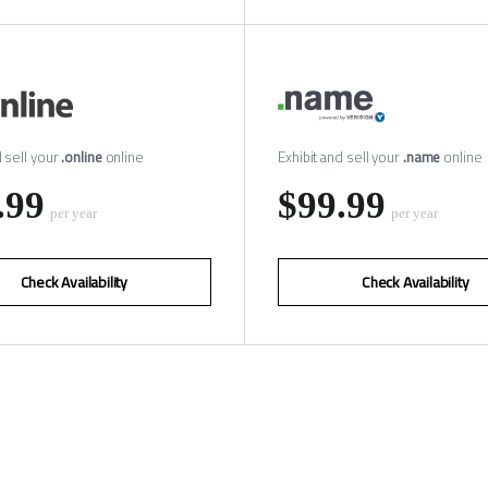
d sell your
.online
online
Exhibit and sell your
.name
online
.99
‪$99.99
per year
per year
Check Availability
Check Availability