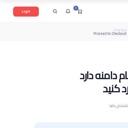
0
Login
Final step
Proceed to Checkout
شما هیچ پیامی در این لحظه ندارید
 دامنه دارد
د کنید
آن مشخص کنید