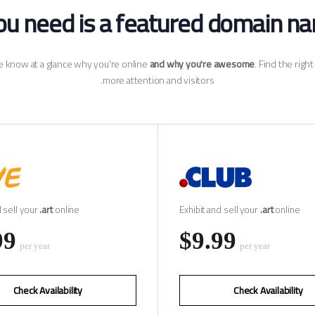
ou need is a featured domain nam
e know at a glance why you're online
and why you're awesome
. Find the rig
more attention and visitors.
d sell your
.art
online
Exhibit and sell your
.art
online
99
‪$9.99
per year
per year
Check Availability
Check Availability