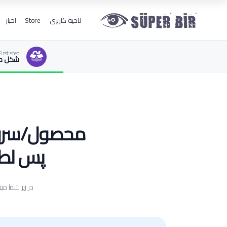
اخبار
Store
ناحیه کاربری
First step
شکل م
محصول/سرویسی
پس لطفا
در زیر شما می