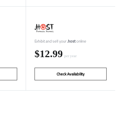
Exhibit and sell your
.host
online
‪$12.99
per year
Check Availability