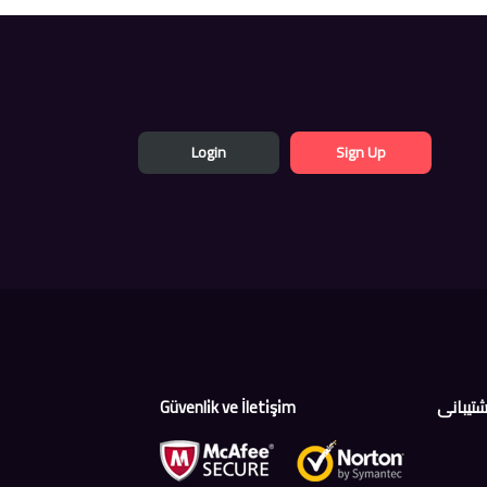
Login
Sign Up
Güvenli̇k ve İleti̇şi̇m
شتیبانی