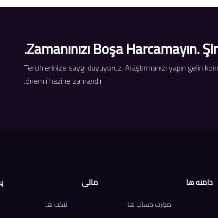
Zamanınızı Boşa Harcamayın. Şimdi
Tercihlerinize saygı duyuyoruz. Araştırmanızı yapın gelin k
önemli hazine zamandır.
دامنه ها
مالی
پ
صورت حساب ها
تیکت ها