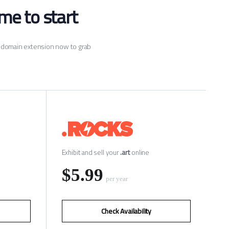
e to start.
ht domain extension now to grab
Exhibit and sell your
.art
online
‪$5.99
per year
Check Availability