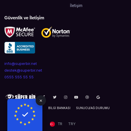
İletişim
Güvenli̇k ve İleti̇şi̇m
info@superbir.net
destek@superbir.net
0555 555 55 55
DESTEK BILDIRIMLERI
BILGI BANKASI
SUNUCU/AĞ DURUMU
TR
TRY