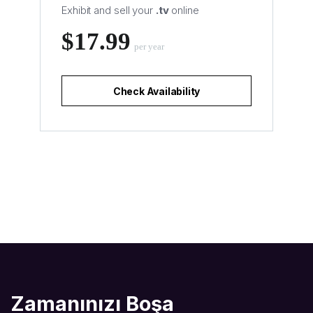
Exhibit and sell your
.tv
online
‪$17.99
per year
Check Availability
Zamanınızı Boşa