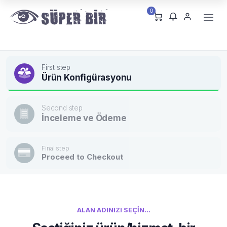
0
First step
Ürün Konfigürasyonu
Second step
İnceleme ve Ödeme
Final step
Proceed to Checkout
ALAN ADINIZI SEÇIN...