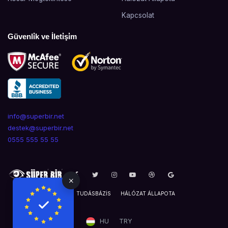
Kapcsolat
Güvenli̇k ve İleti̇şi̇m
info@superbir.net
destek@superbir.net
0555 555 55 55
TÁMOGATÁSI JEGY
TUDÁSBÁZIS
HÁLÓZAT ÁLLAPOTA
HU
TRY