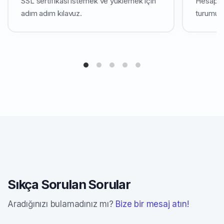
SSL sertifikası istemek ve yüklemek için
Hesap P
adım adım kılavuz.
turumuza
Sıkça Sorulan Sorular
Aradığınızı bulamadınız mı?
Bize bir mesaj atın!