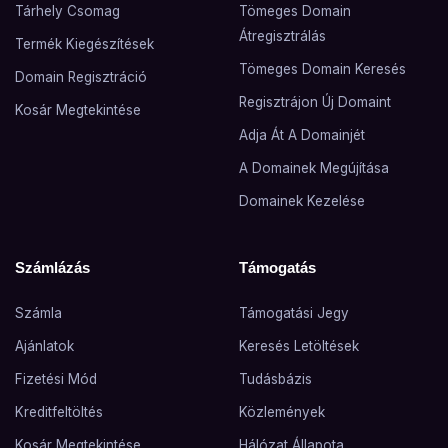
Tárhely Csomag
Tömeges Domain
Átregisztrálás
Termék Kiegészítések
Tömeges Domain Keresés
Domain Regisztráció
Regisztrájon Új Domaint
Kosár Megtekintése
Adja Át A Domainjét
A Domainek Megújítása
Domainek Kezelése
Számlázás
Támogatás
Számla
Támogatási Jegy
Ajánlatok
Keresés Letöltések
Fizetési Mód
Tudásbázis
Kreditfeltöltés
Közlemények
Kosár Megtekintése
Hálózat Állapota