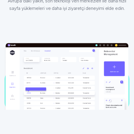
Avrupa'daki yakın, son teknoloji veri merkezleri ile daha hızlı
sayfa yüklemeleri ve daha iyi ziyaretçi deneyimi elde edin.