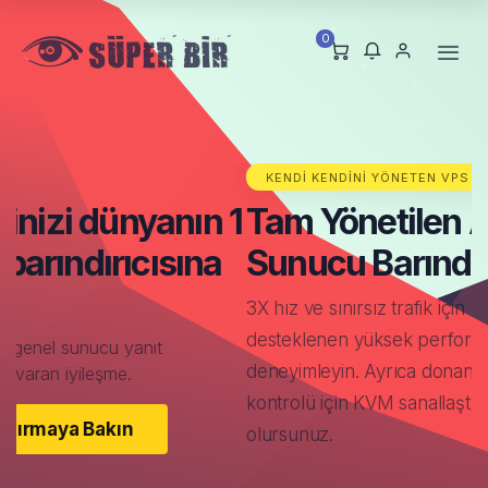
0
KENDI KENDINI YÖNETEN VPS HOSTING
1
Tam Yönetilen Adanmış
Sunucu Barındırma Alın.
3X hız ve sınırsız trafik için Virtuozzo tarafından
desteklenen yüksek performanslı NVMe SSD'leri
deneyimleyin. Ayrıca donanım kaynaklarınızın tam
kontrolü için KVM sanallaştırma özelliğine de sahip
olursunuz.