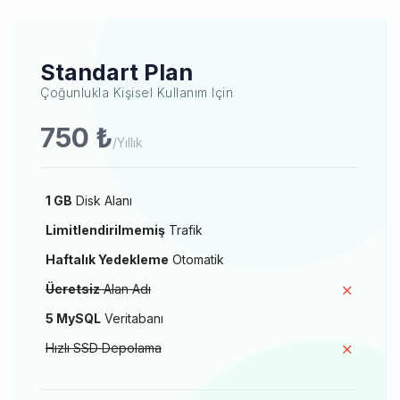
Standart Plan
Çoğunlukla Kişisel Kullanım Için
750 ₺
/Yıllık
1 GB
Disk Alanı
Limitlendirilmemiş
Trafik
Haftalık Yedekleme
Otomatik
Ücretsiz
Alan Adı
5 MySQL
Veritabanı
Hızlı SSD Depolama