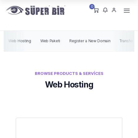
0
Web Hosting
Web Paketi
Register a New Domain
Transfer i
BROWSE PRODUCTS & SERVICES
Web Hosting