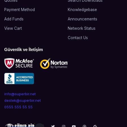
Quotes
Search Downloads
Payment Method
Knowledgebase
Add Funds
Announcements
View Cart
Network Status
Contact Us
Güvenli̇k ve İleti̇şi̇m
info@superbir.net
destek@superbir.net
0555 555 55 55