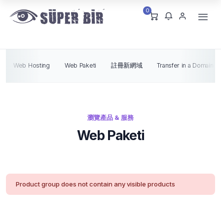
0
Web Hosting
Web Paketi
註冊新網域
Transfer in a Domain
瀏覽產品 & 服務
Web Paketi
Product group does not contain any visible products