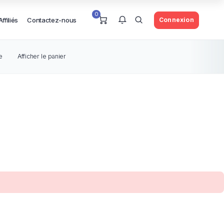
0
Affiliés
Contactez-nous
Connexion
e
Afficher le panier
Vous n'avez pas de notification