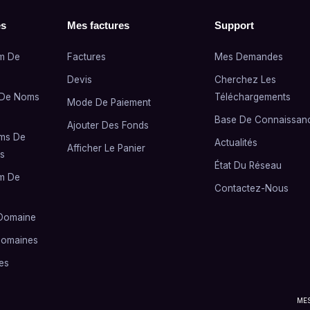
es
Mes factures
Support
om De
Factures
Mes Demandes
Devis
Cherchez Les
c De Noms
Téléchargements
Mode De Paiement
Base De Connaissan
Ajouter Des Fonds
ms De
Actualités
Afficher Le Panier
s
État Du Réseau
om De
Contactez-Nous
 Domaine
Domaines
es
ME