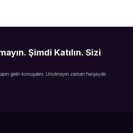
yın. Şimdi Katılın. Sizi
 yapın gelin konuşalım. Unutmayın zaman herşeydir.